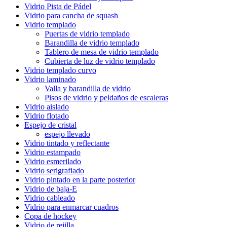
Vidrio Pista de Pádel
Vidrio para cancha de squash
Vidrio templado
Puertas de vidrio templado
Barandilla de vidrio templado
Tablero de mesa de vidrio templado
Cubierta de luz de vidrio templado
Vidrio templado curvo
Vidrio laminado
Valla y barandilla de vidrio
Pisos de vidrio y peldaños de escaleras
Vidrio aislado
Vidrio flotado
Espejo de cristal
espejo llevado
Vidrio tintado y reflectante
Vidrio estampado
Vidrio esmerilado
Vidrio serigrafiado
Vidrio pintado en la parte posterior
Vidrio de baja-E
Vidrio cableado
Vidrio para enmarcar cuadros
Copa de hockey
Vidrio de rejilla