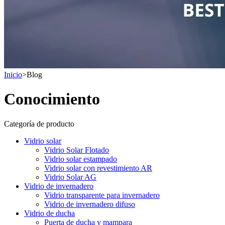
Inicio
>
Blog
Conocimiento
Categoría de producto
Vidrio solar
Vidrio Solar Flotado
Vidrio solar estampado
Vidrio solar con revestimiento AR
Vidrio Solar AG
Vidrio de invernadero
Vidrio transparente para invernadero
Vidrio de invernadero difuso
Vidrio de ducha
Puerta de ducha y mampara