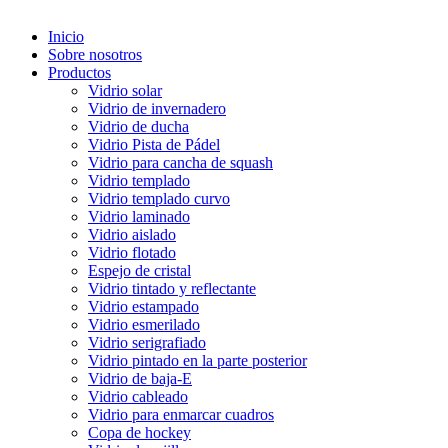
Inicio
Sobre nosotros
Productos
Vidrio solar
Vidrio de invernadero
Vidrio de ducha
Vidrio Pista de Pádel
Vidrio para cancha de squash
Vidrio templado
Vidrio templado curvo
Vidrio laminado
Vidrio aislado
Vidrio flotado
Espejo de cristal
Vidrio tintado y reflectante
Vidrio estampado
Vidrio esmerilado
Vidrio serigrafiado
Vidrio pintado en la parte posterior
Vidrio de baja-E
Vidrio cableado
Vidrio para enmarcar cuadros
Copa de hockey