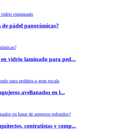
 vidrio estampado
as de pádel panorámicas?
orámicas?
 en vidrio laminado para ped...
inado para pedidos-a gran escala
 agujeros avellanados en l...
llanados en lugar de agujeros redondos?
uitectos, contratistas y comp...