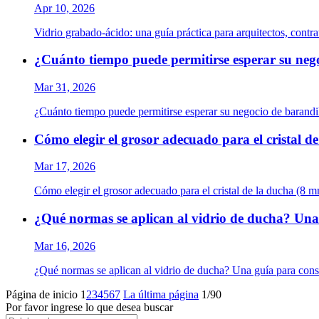
Apr 10, 2026
Vidrio grabado-ácido: una guía práctica para arquitectos, contra
¿Cuánto tiempo puede permitirse esperar su nego
Mar 31, 2026
¿Cuánto tiempo puede permitirse esperar su negocio de barandi
Cómo elegir el grosor adecuado para el cristal
Mar 17, 2026
Cómo elegir el grosor adecuado para el cristal de la ducha (
¿Qué normas se aplican al vidrio de ducha? Una 
Mar 16, 2026
¿Qué normas se aplican al vidrio de ducha? Una guía para cons
Página de inicio
1
2
3
4
5
6
7
La última página
1/90
Por favor ingrese lo que desea buscar