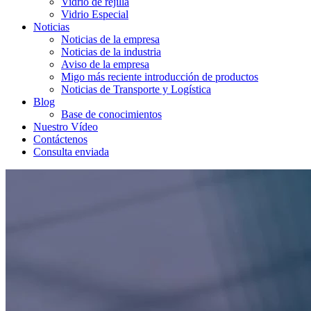
Vidrio de rejilla
Vidrio Especial
Noticias
Noticias de la empresa
Noticias de la industria
Aviso de la empresa
Migo más reciente introducción de productos
Noticias de Transporte y Logística
Blog
Base de conocimientos
Nuestro Vídeo
Contáctenos
Consulta enviada