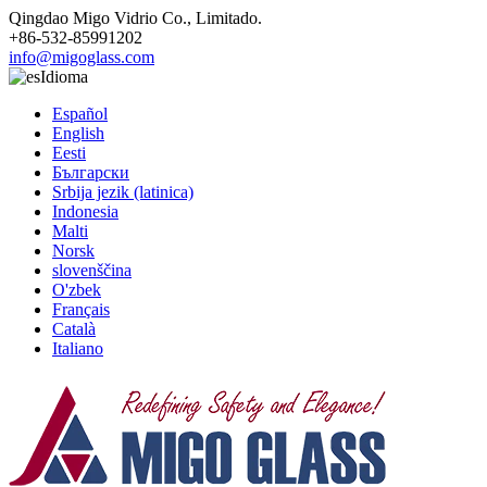
Qingdao Migo Vidrio Co., Limitado.
+86-532-85991202
info@migoglass.com
Idioma
Español
English
Eesti
Български
Srbija jezik (latinica)
Indonesia
Malti
Norsk
slovenščina
O'zbek
Français
Català
Italiano