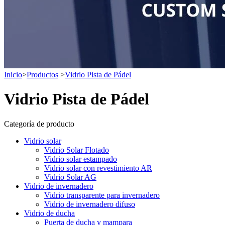
Inicio
>
Productos
>
Vidrio Pista de Pádel
Vidrio Pista de Pádel
Categoría de producto
Vidrio solar
Vidrio Solar Flotado
Vidrio solar estampado
Vidrio solar con revestimiento AR
Vidrio Solar AG
Vidrio de invernadero
Vidrio transparente para invernadero
Vidrio de invernadero difuso
Vidrio de ducha
Puerta de ducha y mampara