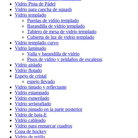
Vidrio Pista de Pádel
Vidrio para cancha de squash
Vidrio templado
Puertas de vidrio templado
Barandilla de vidrio templado
Tablero de mesa de vidrio templado
Cubierta de luz de vidrio templado
Vidrio templado curvo
Vidrio laminado
Valla y barandilla de vidrio
Pisos de vidrio y peldaños de escaleras
Vidrio aislado
Vidrio flotado
Espejo de cristal
espejo llevado
Vidrio tintado y reflectante
Vidrio estampado
Vidrio esmerilado
Vidrio serigrafiado
Vidrio pintado en la parte posterior
Vidrio de baja-E
Vidrio cableado
Vidrio para enmarcar cuadros
Copa de hockey
Vidrio de rejilla