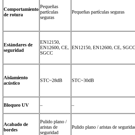
Pequeñas
Comportamiento
partículas
Pequeñas partículas seguras
de rotura
seguras
EN12150,
Estándares de
EN12600, CE,
EN12150, EN12600, CE, SGC
seguridad
SGCC
Aislamiento
STC~28dB
STC~30dB
acústico
Bloqueo UV
–
–
Pulido plano /
Acabado de
aristas de
Pulido plano / aristas de segurida
bordes
seguridad