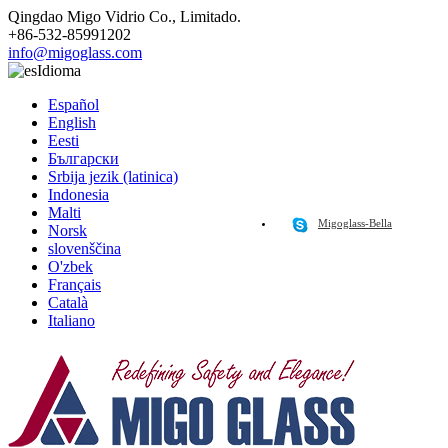
Qingdao Migo Vidrio Co., Limitado.
+86-532-85991202
info@migoglass.com
Idioma
Español
English
Eesti
Български
Srbija jezik (latinica)
Indonesia
Malti
Migoglass-Bella
Norsk
slovenščina
O'zbek
Français
Català
Italiano