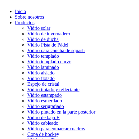
Inicio
Sobre nosotros
Productos
Vidrio solar
Vidrio de invernadero
Vidrio de ducha
Vidrio Pista de Pádel
Vidrio para cancha de squash
Vidrio templado
Vidrio templado curvo
Vidrio laminado
Vidrio aislado
Vidrio flotado
Espejo de cristal
Vidrio tintado y reflectante
Vidrio estampado
Vidrio esmerilado
Vidrio serigrafiado
Vidrio pintado en la parte posterior
Vidrio de baja-E
Vidrio cableado
Vidrio para enmarcar cuadros
Copa de hockey