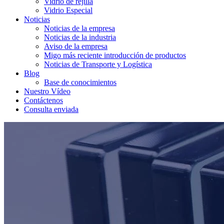
Vidrio de rejilla
Vidrio Especial
Noticias
Noticias de la empresa
Noticias de la industria
Aviso de la empresa
Migo más reciente introducción de productos
Noticias de Transporte y Logística
Blog
Base de conocimientos
Nuestro Vídeo
Contáctenos
Consulta enviada